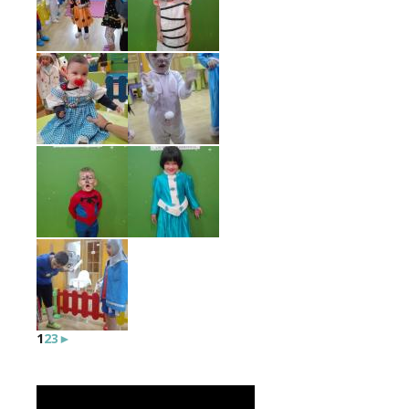
1
2
3
►